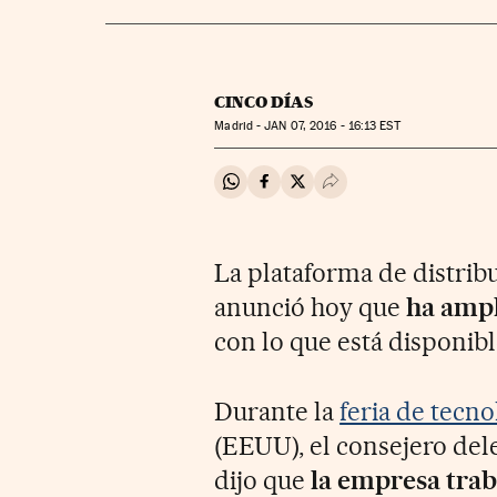
CINCO DÍAS
Madrid -
JAN
07, 2016 - 16:13
EST
Compartir en Whatsapp
Compartir en Facebook
Compartir en Twitter
Desplegar Redes Soci
La plataforma de distribu
anunció hoy que
ha ampl
con lo que está disponibl
Durante la
feria de tecn
(EEUU), el consejero del
dijo que
la empresa trab