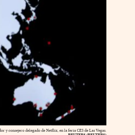
or y consejero delegado de Netflix, en la feria CES de Las Vegas.
REUTERS (REUTERS)