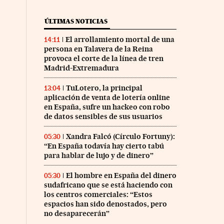
ÚLTIMAS NOTICIAS
El arrollamiento mortal de una
14:11
persona en Talavera de la Reina
provoca el corte de la línea de tren
Madrid-Extremadura
TuLotero, la principal
13:04
aplicación de venta de lotería online
en España, sufre un hackeo con robo
de datos sensibles de sus usuarios
Xandra Falcó (Círculo Fortuny):
05:30
“En España todavía hay cierto tabú
para hablar de lujo y de dinero”
nco Días en Facebook
s Cinco Días en Twitter
El hombre en España del dinero
05:30
sudafricano que se está haciendo con
los centros comerciales: “Estos
espacios han sido denostados, pero
no desaparecerán”