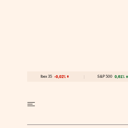
Ir al contenido
Ibex 35
-0,02%
S&P 500
0,61%