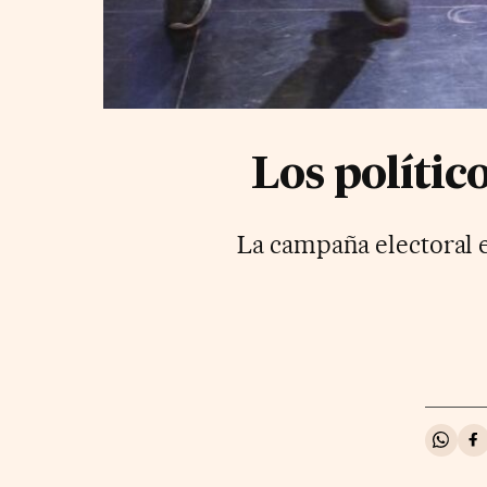
Los polític
La campaña electoral e
Compa
C