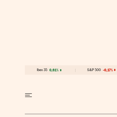
Ir al contenido
Ibex 35
0,61%
S&P 500
-0,17%