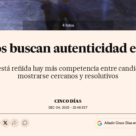
4 fotos
os buscan autenticidad e
stá reñida hay más competencia entre candi
mostrarse cercanos y resolutivos
CINCO DÍAS
DEC
04, 2015 - 15:48
EST
Añadir Cinco Días e
rtir en Whatsapp
ompartir en Facebook
Compartir en Twitter
Desplegar Redes Sociales
Ir a los comentarios