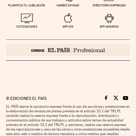
PLANIFICA TU JUBILACIÓN
CAMBIO DIVISAS
DIRECTORIO EMPRESAS
COTIZACIONES
APP IOS
APP ANDROID
©
EDICIONES EL PAÍS
Cinco Días en F
Cinco Días e
Cinco 
EL PAÍS ejerce la oposición expresa frente al uso de sus obras y prestaciones en
la elaboración de revistas de prensa prevista en el artículo 32.1 del TRLPI;
también realiza la reserva expresa frente a la reproducción, distribución y
comunicación pública de sus trabajos y artículos sobre temas de actualidad
prevista en el artículo 33.1 del TRLPI; y, asimismo, realiza una reserva expresa
de las reproducciones y usos de las obras y otras prestaciones accesibles desde
este sitio web a medios de lectura mecánica u otros medios que resulten