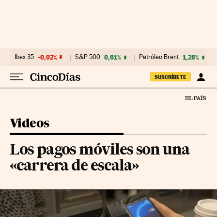
Ir al contenido
Ibex 35
-0,02%
S&P 500
0,61%
Petróleo Brent
1,28%
SUSCRÍBETE
Videos
Los pagos móviles son una
«carrera de escala»