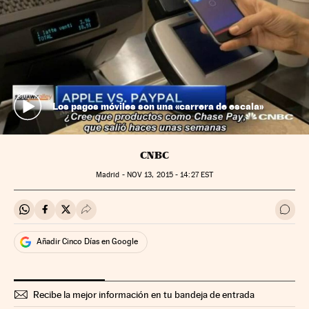
Los pagos móviles son una «carrera de escala»
CNBC
Madrid -
NOV
13, 2015 - 14:27
EST
Compartir en Whatsapp
Compartir en Facebook
Compartir en Twitter
Desplegar Redes Sociales
Ir a 
Añadir Cinco Días en Google
Recibe la mejor información en tu bandeja de entrada