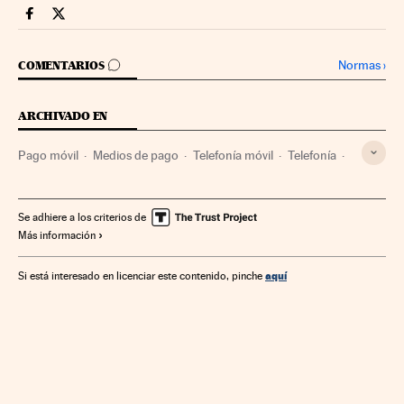
Videos Cinco Días en Facebook
Videos Cinco Días en Twitter
IR A LOS COMENTARIOS
Normas
›
COMENTARIOS
ARCHIVADO EN
Pago móvil
Medios de pago
Telefonía móvil
Telefonía
Finanzas
Telecomunicaciones
Comunicaciones
Tecnologías movilidad
Tecnología
Ciencia
Se adhiere a los criterios de
Más información
aquí
Si está interesado en licenciar este contenido, pinche