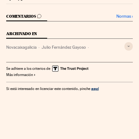
Mercados Financieros Cinco Días en Facebook
Mercados Financieros Cinco Días en Twitter
IR A LOS COMENTARIOS
Normas
›
COMENTARIOS
ARCHIVADO EN
Novacaixagalicia
Julio Fernández Gayoso
Sentencias condenatorias
Sentencias
Sanciones
Juicios
Empresas
Proceso judicial
Economía
Justicia
Se adhiere a los criterios de
Más información
aquí
Si está interesado en licenciar este contenido, pinche