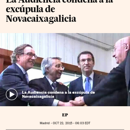
La Audiencia condena a la
excúpula de
Novacaixagalicia
La Audiencia condena a la excúpula de
Novacaixagalicia
EP
Madrid -
OCT
22, 2015 - 06:03
EDT