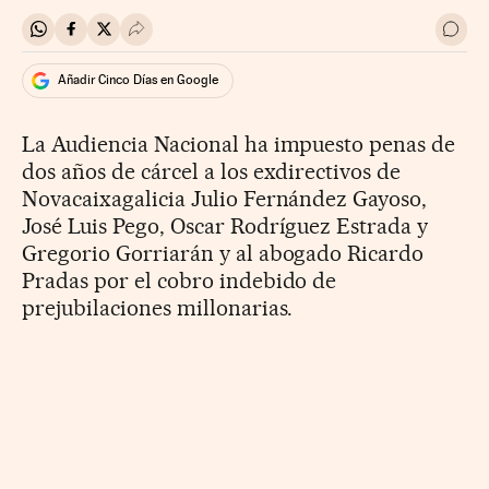
Compartir en Whatsapp
Compartir en Facebook
Compartir en Twitter
Desplegar Redes Sociales
Ir a 
Añadir Cinco Días en Google
La Audiencia Nacional ha impuesto penas de
dos años de cárcel a los exdirectivos de
Novacaixagalicia Julio Fernández Gayoso,
José Luis Pego, Oscar Rodríguez Estrada y
Gregorio Gorriarán y al abogado Ricardo
Pradas por el cobro indebido de
prejubilaciones millonarias.