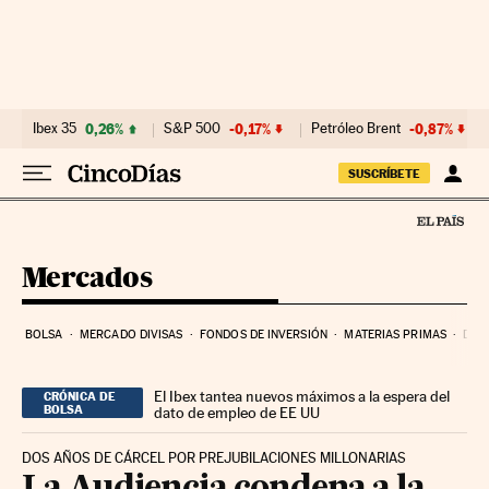
Ir al contenido
Ibex 35
0,26%
S&P 500
-0,17%
Petróleo Brent
-0,87%
SUSCRÍBETE
Mercados
BOLSA
MERCADO DIVISAS
FONDOS DE INVERSIÓN
MATERIAS PRIMAS
DEU
El Ibex tantea nuevos máximos a la espera del
CRÓNICA DE
BOLSA
dato de empleo de EE UU
DOS AÑOS DE CÁRCEL POR PREJUBILACIONES MILLONARIAS