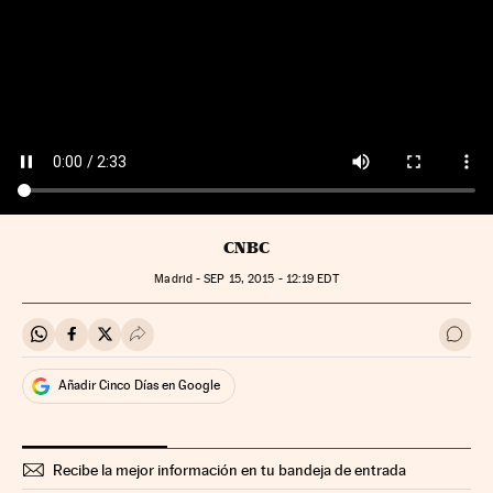
CNBC
Madrid -
SEP
15, 2015 - 12:19
EDT
Compartir en Whatsapp
Compartir en Facebook
Compartir en Twitter
Desplegar Redes Sociales
Ir a 
Añadir Cinco Días en Google
Recibe la mejor información en tu bandeja de entrada