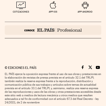
COTIZACIONES
APP IOS
APP ANDROID
©
EDICIONES EL PAÍS
Cinco Días en F
Cinco Días e
Cinco 
EL PAÍS ejerce la oposición expresa frente al uso de sus obras y prestaciones en
la elaboración de revistas de prensa prevista en el artículo 32.1 del TRLPI;
también realiza la reserva expresa frente a la reproducción, distribución y
comunicación pública de sus trabajos y artículos sobre temas de actualidad
prevista en el artículo 33.1 del TRLPI; y, asimismo, realiza una reserva expresa
de las reproducciones y usos de las obras y otras prestaciones accesibles desde
este sitio web a medios de lectura mecánica u otros medios que resulten
adecuados a tal fin de conformidad con el artículo 67.3 del Real Decreto - ley
24/2021, de 2 de noviembre