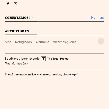
Videos Cinco Días en Facebook
Videos Cinco Días en Twitter
IR A LOS COMENTARIOS
Normas
›
COMENTARIOS
ARCHIVADO EN
Siria
Refugiados
Alemania
Víctimas guerra
Centroeuropa
Oriente Próximo
Europa
Asia
Conflictos
España
Se adhiere a los criterios de
Más información
aquí
Si está interesado en licenciar este contenido, pinche