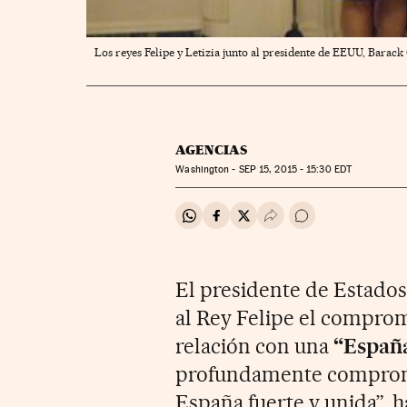
Los reyes Felipe y Letizia junto al presidente de EEUU, Barack
AGENCIAS
Washington -
SEP
15, 2015 - 15:30
EDT
Compartir en Whatsapp
Compartir en Facebook
Compartir en Twitter
Desplegar Redes Soci
Ir a los comentar
El presidente de Estado
al Rey Felipe el comprom
relación con una
“España
profundamente comprome
España fuerte y unida”, h