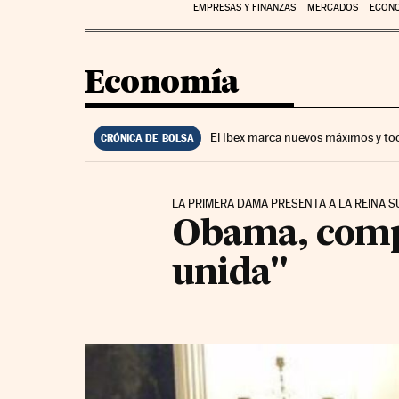
EMPRESAS Y FINANZAS
MERCADOS
ECON
Economía
El Ibex marca nuevos máximos y to
CRÓNICA DE BOLSA
LA PRIMERA DAMA PRESENTA A LA REINA S
Obama, comp
unida"