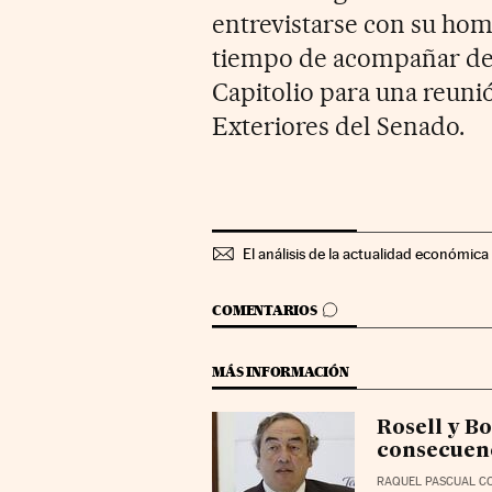
entrevistarse con su hom
tiempo de acompañar des
Capitolio para una reuni
Exteriores del Senado.
El análisis de la actualidad económica 
IR A LOS COMENTARIOS
COMENTARIOS
MÁS INFORMACIÓN
Rosell y B
consecuen
RAQUEL PASCUAL C