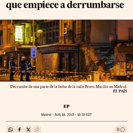
que empiece a derrumbarse
Derrumbe de una parte de la facha de la calle Bravo Murillo en Madrid.
EL PAÍS
EP
Madrid -
AUG
18, 2015 - 16:33
EDT
0
Compartir en Whatsapp
Compartir en Facebook
Compartir en Twitter
Desplegar Redes Sociales
Ir a l