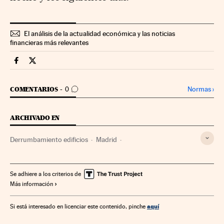
El análisis de la actualidad económica y las noticias
financieras más relevantes
Economia Cinco Días en Facebook
Economia Cinco Días en Twitter
IR A LOS COMENTARIOS
Normas
›
COMENTARIOS
0
ARCHIVADO EN
Derrumbamiento edificios
Madrid
Comunidad de Madrid
Accidentes
España
Sucesos
Se adhiere a los criterios de
Más información
aquí
Si está interesado en licenciar este contenido, pinche