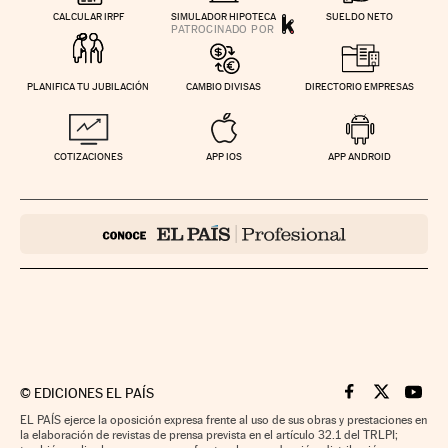
CALCULAR IRPF
SIMULADOR HIPOTECA
SUELDO NETO
PLANIFICA TU JUBILACIÓN
CAMBIO DIVISAS
DIRECTORIO EMPRESAS
COTIZACIONES
APP IOS
APP ANDROID
©
EDICIONES EL PAÍS
Cinco Días en F
Cinco Días e
Cinco 
EL PAÍS ejerce la oposición expresa frente al uso de sus obras y prestaciones en
la elaboración de revistas de prensa prevista en el artículo 32.1 del TRLPI;