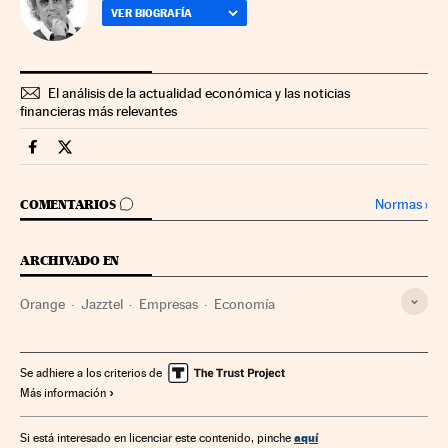
VER BIOGRAFÍA
El análisis de la actualidad económica y las noticias
financieras más relevantes
Companias Cinco Días en Facebook
Companias Cinco Días en Twitter
IR A LOS COMENTARIOS
Normas
›
COMENTARIOS
ARCHIVADO EN
Orange
Jazztel
Empresas
Economía
Se adhiere a los criterios de
Más información
aquí
Si está interesado en licenciar este contenido, pinche