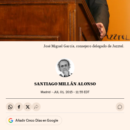
José Miguel García, consejero delegado de Jazztel.
SANTIAGO MILLÁN ALONSO
Madrid -
JUL
01, 2015 - 11:55
EDT
Compartir en Whatsapp
Compartir en Facebook
Compartir en Twitter
Desplegar Redes Sociales
Ir a 
Añadir Cinco Días en Google