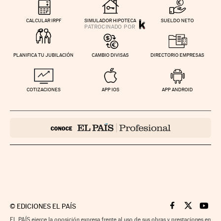
CALCULAR IRPF
SIMULADOR HIPOTECA
SUELDO NETO
PLANIFICA TU JUBILACIÓN
CAMBIO DIVISAS
DIRECTORIO EMPRESAS
COTIZACIONES
APP IOS
APP ANDROID
©
EDICIONES EL PAÍS
Cinco Días en F
Cinco Días e
Cinco 
EL PAÍS ejerce la oposición expresa frente al uso de sus obras y prestaciones en