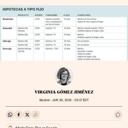
VIRGINIA GÓMEZ JIMÉNEZ
Madrid -
JUN
30, 2015 - 03:17
EDT
Compartir en Whatsapp
Compartir en Facebook
Compartir en Twitter
Desplegar Redes Sociales
Ir a 
Añadir Cinco Días en Google