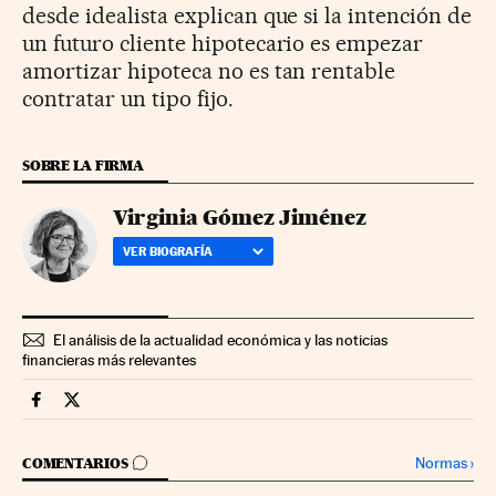
desde idealista explican que si la intención de
un futuro cliente hipotecario es empezar
amortizar hipoteca no es tan rentable
contratar un tipo fijo.
SOBRE LA FIRMA
Virginia Gómez Jiménez
VER BIOGRAFÍA
El análisis de la actualidad económica y las noticias
financieras más relevantes
Mercados Financieros Cinco Días en Facebook
Mercados Financieros Cinco Días en Twitter
IR A LOS COMENTARIOS
Normas
›
COMENTARIOS