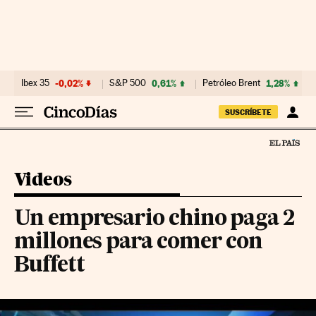
Ir al contenido
Ibex 35
-0,02%
S&P 500
0,61%
Petróleo Brent
1,28%
SUSCRÍBETE
Videos
Un empresario chino paga 2
millones para comer con
Buffett