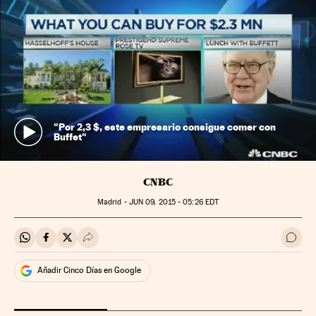
"Por 2,3 $, este empresario consigue comer con
Buffet"
CNBC
Madrid -
JUN
09, 2015 - 05:26
EDT
Compartir en Whatsapp
Compartir en Facebook
Compartir en Twitter
Desplegar Redes Sociales
Ir a 
Añadir Cinco Días en Google