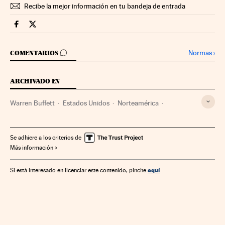
Recibe la mejor información en tu bandeja de entrada
Videos Cinco Días en Facebook
Videos Cinco Días en Twitter
IR A LOS COMENTARIOS
Normas
›
COMENTARIOS
ARCHIVADO EN
Warren Buffett
Estados Unidos
Norteamérica
América
Sociedad
Se adhiere a los criterios de
Más información
aquí
Si está interesado en licenciar este contenido, pinche