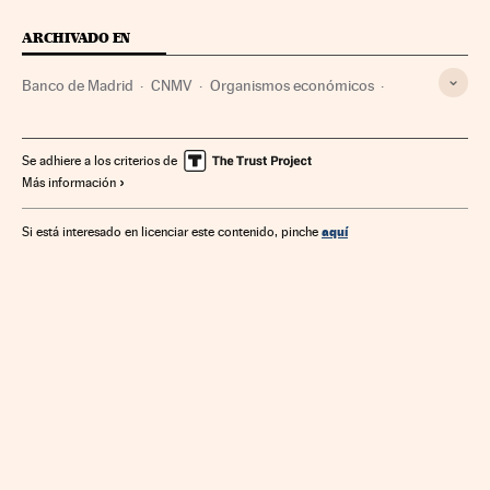
ARCHIVADO EN
Banco de Madrid
CNMV
Organismos económicos
Mercados financieros
Bancos
Empresas
Banca
Administración Estado
Economía
Finanzas
Se adhiere a los criterios de
Más información
Administración pública
aquí
Si está interesado en licenciar este contenido, pinche