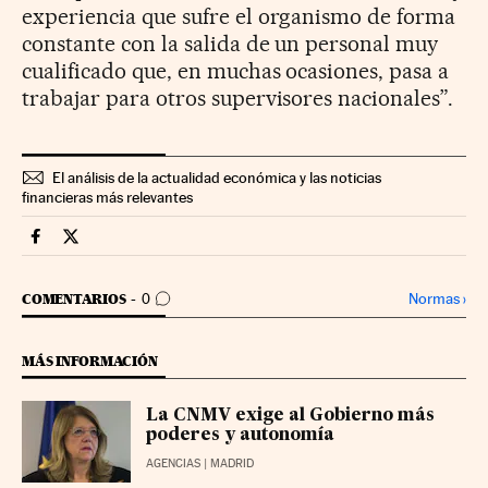
experiencia que sufre el organismo de forma
constante con la salida de un personal muy
cualificado que, en muchas ocasiones, pasa a
trabajar para otros supervisores nacionales”.
El análisis de la actualidad económica y las noticias
financieras más relevantes
Mercados Financieros Cinco Días en Facebook
Mercados Financieros Cinco Días en Twitter
IR A LOS COMENTARIOS
Normas
›
COMENTARIOS
0
MÁS INFORMACIÓN
La CNMV exige al Gobierno más
poderes y autonomía
AGENCIAS
| MADRID