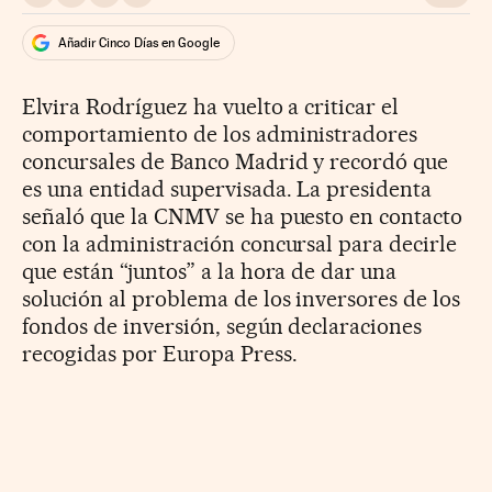
Compartir en Whatsapp
Compartir en Facebook
Compartir en Twitter
Desplegar Redes Sociales
Ir a l
Añadir Cinco Días en Google
Elvira Rodríguez ha vuelto a criticar el
comportamiento de los administradores
concursales de Banco Madrid y recordó que
es una entidad supervisada. La presidenta
señaló que la CNMV se ha puesto en contacto
con la administración concursal para decirle
que están “juntos” a la hora de dar una
solución al problema de los inversores de los
fondos de inversión, según declaraciones
recogidas por Europa Press.