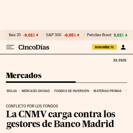
Ir al contenido
Ibex 35
-0,01%
S&P 500
-0,05%
Petróleo Brent
5,01%
SUSCRÍBETE
Mercados
BOLSA
MERCADO DIVISAS
FONDOS DE INVERSIÓN
MATERIAS PRIMAS
DEU
CONFLICTO POR LOS FONDOS
La CNMV carga contra los
gestores de Banco Madrid