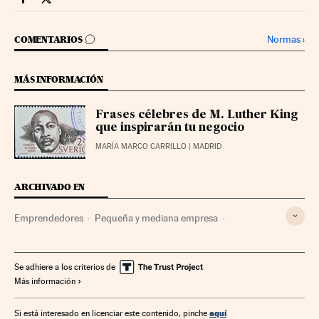
Territorio Pyme Cinco Días en Facebook
Territorio Pyme Cinco Días en Twitter
IR A LOS COMENTARIOS
Normas
›
COMENTARIOS
MÁS INFORMACIÓN
Frases célebres de M. Luther King
que inspirarán tu negocio
MARÍA MARCO CARRILLO
| MADRID
ARCHIVADO EN
Emprendedores
Pequeña y mediana empresa
Empresarios
Psicología
Start-up
Dinero
Gente
Bienestar
Empresas
Estilo vida
Economía
Trabajo
Se adhiere a los criterios de
Más información
Finanzas
Industria
Sociedad
Emprendimiento
aquí
Si está interesado en licenciar este contenido, pinche