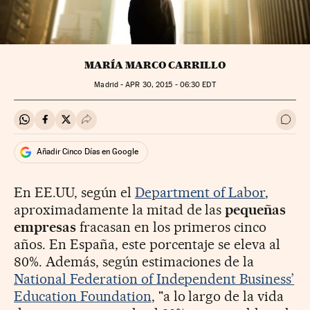
MARÍA MARCO CARRILLO
Madrid -
APR
30, 2015 - 06:30
EDT
Compartir en Whatsapp
Compartir en Facebook
Compartir en Twitter
Desplegar Redes Sociales
Ir a 
Añadir Cinco Días en Google
En EE.UU, según el
Department of Labor
,
aproximadamente la mitad de las
pequeñas
empresas
fracasan en los primeros cinco
años. En España, este porcentaje se eleva al
80%. Además, según estimaciones de la
National Federation of Independent Business’
Education Foundation
, "a lo largo de la vida