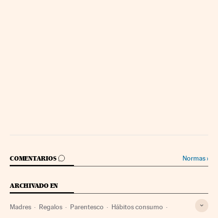
IR A LOS COMENTARIOS
Normas
›
COMENTARIOS
ARCHIVADO EN
Madres
Regalos
Parentesco
Hábitos consumo