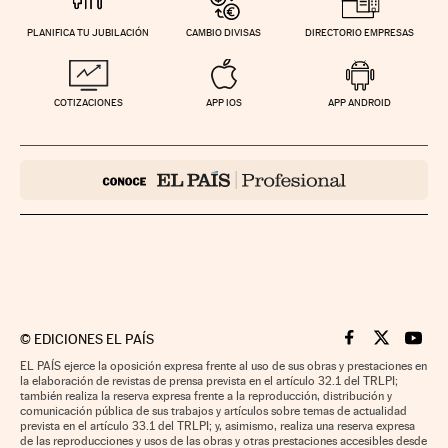
PLANIFICA TU JUBILACIÓN
CAMBIO DIVISAS
DIRECTORIO EMPRESAS
COTIZACIONES
APP IOS
APP ANDROID
©
EDICIONES EL PAÍS
Cinco Días en F
Cinco Días e
Cinco 
EL PAÍS ejerce la oposición expresa frente al uso de sus obras y prestaciones en
la elaboración de revistas de prensa prevista en el artículo 32.1 del TRLPI;
también realiza la reserva expresa frente a la reproducción, distribución y
comunicación pública de sus trabajos y artículos sobre temas de actualidad
prevista en el artículo 33.1 del TRLPI; y, asimismo, realiza una reserva expresa
de las reproducciones y usos de las obras y otras prestaciones accesibles desde