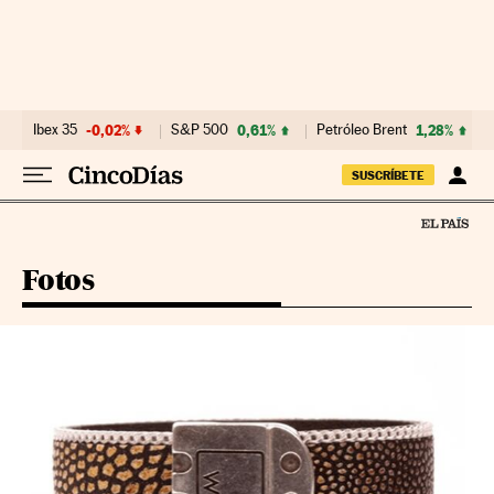
Ir al contenido
Ibex 35
-0,02%
S&P 500
0,61%
Petróleo Brent
1,28%
SUSCRÍBETE
Fotos