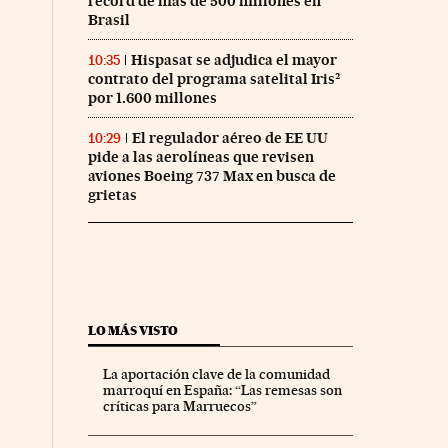
récord de más de 500 millones en
Brasil
Hispasat se adjudica el mayor
10:35
contrato del programa satelital Iris²
por 1.600 millones
El regulador aéreo de EE UU
10:29
pide a las aerolíneas que revisen
aviones Boeing 737 Max en busca de
grietas
LO MÁS VISTO
La aportación clave de la comunidad
marroquí en España: “Las remesas son
críticas para Marruecos”