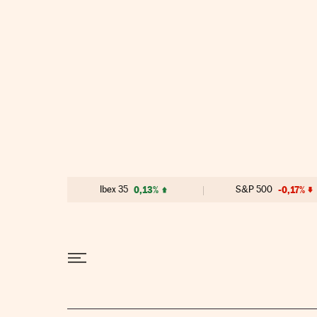
Ir al contenido
Ibex 35
0,13%
S&P 500
-0,17%