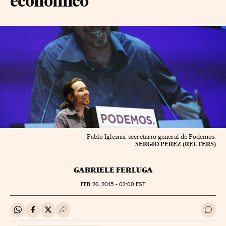
económico
Pablo Iglesias, secretario general de Podemos.
SERGIO PEREZ (REUTERS)
GABRIELE FERLUGA
FEB
26, 2015 - 02:00
EST
Compartir en Whatsapp
Compartir en Facebook
Compartir en Twitter
Desplegar Redes Sociales
Ir a 