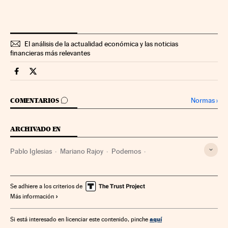
El análisis de la actualidad económica y las noticias
financieras más relevantes
Economia Cinco Días en Facebook
Economia Cinco Días en Twitter
IR A LOS COMENTARIOS
Normas
›
COMENTARIOS
ARCHIVADO EN
Pablo Iglesias
Mariano Rajoy
Podemos
Debate estado nación
Debates parlamentarios
Partidos políticos
Parlamento
Política
Se adhiere a los criterios de
Más información
aquí
Si está interesado en licenciar este contenido, pinche