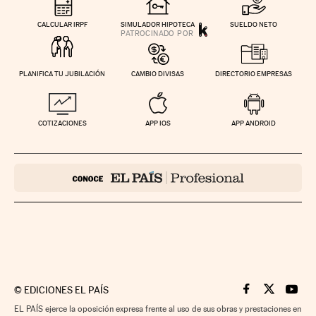
CALCULAR IRPF
SIMULADOR HIPOTECA
SUELDO NETO
PLANIFICA TU JUBILACIÓN
CAMBIO DIVISAS
DIRECTORIO EMPRESAS
COTIZACIONES
APP IOS
APP ANDROID
©
EDICIONES EL PAÍS
Cinco Días en F
Cinco Días e
Cinco 
EL PAÍS ejerce la oposición expresa frente al uso de sus obras y prestaciones en