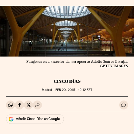
Pasajeros en el interior del aeropuerto Adolfo Suárez Barajas.
GETTY IMAGES
CINCO DÍAS
Madrid -
FEB
20, 2015 - 12:12
EST
Compartir en Whatsapp
Compartir en Facebook
Compartir en Twitter
Desplegar Redes Sociales
Ir a 
Añadir Cinco Días en Google