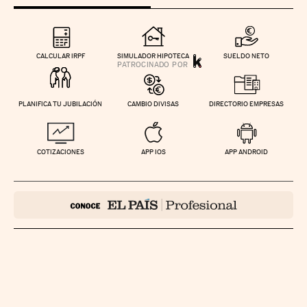
CALCULAR IRPF
SIMULADOR HIPOTECA
SUELDO NETO
PLANIFICA TU JUBILACIÓN
CAMBIO DIVISAS
DIRECTORIO EMPRESAS
COTIZACIONES
APP IOS
APP ANDROID