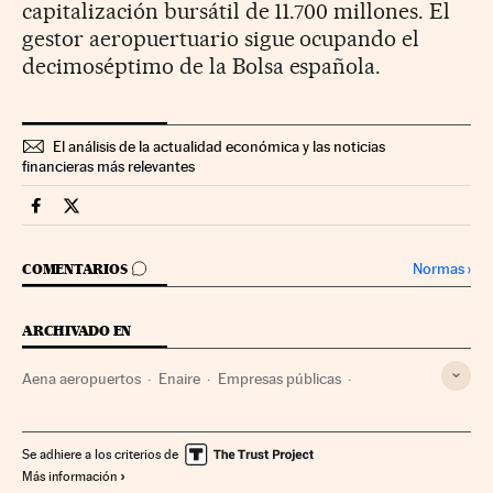
capitalización bursátil de 11.700 millones. El
gestor aeropuertuario sigue ocupando el
decimoséptimo de la Bolsa española.
El análisis de la actualidad económica y las noticias
financieras más relevantes
Mercados Financieros Cinco Días en Facebook
Mercados Financieros Cinco Días en Twitter
IR A LOS COMENTARIOS
Normas
›
COMENTARIOS
ARCHIVADO EN
Aena aeropuertos
Enaire
Empresas públicas
Sector público
Empresas
Economía
Administración Estado
Administración pública
Se adhiere a los criterios de
Más información
Aeropuertos
Transporte aéreo
Transporte