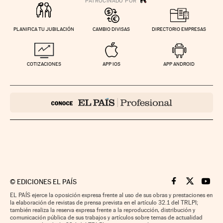
PLANIFICA TU JUBILACIÓN
CAMBIO DIVISAS
DIRECTORIO EMPRESAS
COTIZACIONES
APP IOS
APP ANDROID
©
EDICIONES EL PAÍS
Cinco Días en F
Cinco Días e
Cinco 
EL PAÍS ejerce la oposición expresa frente al uso de sus obras y prestaciones en
la elaboración de revistas de prensa prevista en el artículo 32.1 del TRLPI;
también realiza la reserva expresa frente a la reproducción, distribución y
comunicación pública de sus trabajos y artículos sobre temas de actualidad