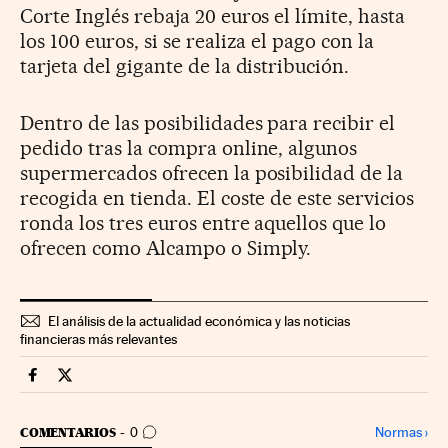
Corte Inglés rebaja 20 euros el límite, hasta
los 100 euros, si se realiza el pago con la
tarjeta del gigante de la distribución.
Dentro de las posibilidades para recibir el
pedido tras la compra online, algunos
supermercados ofrecen la posibilidad de la
recogida en tienda. El coste de este servicios
ronda los tres euros entre aquellos que lo
ofrecen como Alcampo o Simply.
El análisis de la actualidad económica y las noticias
financieras más relevantes
Companias Cinco Días en Facebook
Companias Cinco Días en Twitter
IR A LOS COMENTARIOS
Normas
›
COMENTARIOS
0