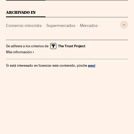
ARCHIVADO EN
Comercio minorista
Supermercados
Mercados
Establecimientos comerciales
Empresas
Economía
Comercio
Se adhiere a los criterios de
Más información
aquí
Si está interesado en licenciar este contenido, pinche