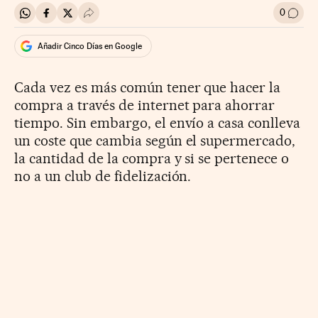
0
Compartir en Whatsapp
Compartir en Facebook
Compartir en Twitter
Desplegar Redes Sociales
Ir a l
Añadir Cinco Días en Google
Cada vez es más común tener que hacer la
compra a través de internet para ahorrar
tiempo. Sin embargo, el envío a casa conlleva
un coste que cambia según el supermercado,
la cantidad de la compra y si se pertenece o
no a un club de fidelización.