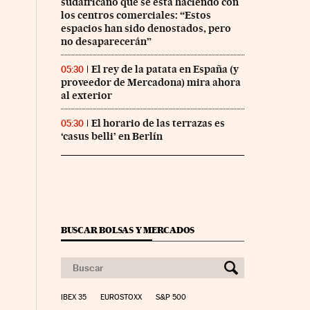
sudafricano que se está haciendo con
los centros comerciales: “Estos
espacios han sido denostados, pero
no desaparecerán”
El rey de la patata en España (y
05:30
proveedor de Mercadona) mira ahora
al exterior
El horario de las terrazas es
05:30
‘casus belli’ en Berlín
BUSCAR BOLSAS Y MERCADOS
IBEX 35
EUROSTOXX
S&P 500