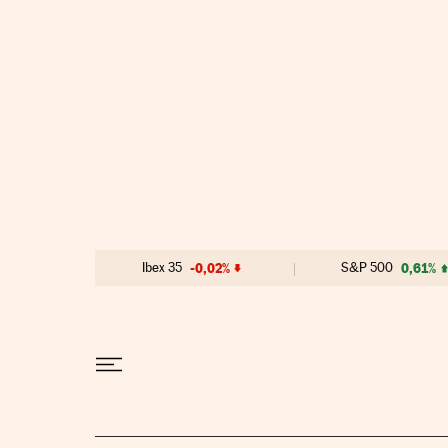
Ir al contenido
Ibex 35
-0,02%
S&P 500
0,61%