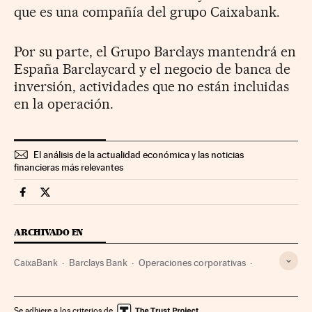
que es una compañía del grupo Caixabank.
Por su parte, el Grupo Barclays mantendrá en
España Barclaycard y el negocio de banca de
inversión, actividades que no están incluidas
en la operación.
El análisis de la actualidad económica y las noticias
financieras más relevantes
Mercados Financieros Cinco Días en Facebook
Mercados Financieros Cinco Días en Twitter
ARCHIVADO EN
CaixaBank
Barclays Bank
Operaciones corporativas
Reestructuración bancaria
Mercados financieros
Política bancaria
Empresas
Economía
Bancos
Se adhiere a los criterios de