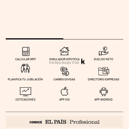
CALCULAR IRPF
SIMULADOR HIPOTECA
SUELDO NETO
PLANIFICA TU JUBILACIÓN
CAMBIO DIVISAS
DIRECTORIO EMPRESAS
COTIZACIONES
APP IOS
APP ANDROID