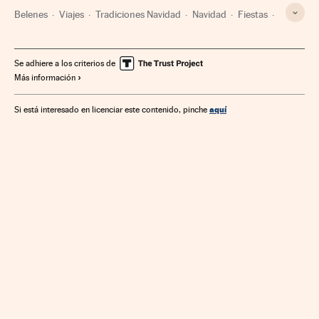
Belenes
Viajes
Tradiciones Navidad
Navidad
Fiestas
Ocio
Ofertas turísticas
Estilo vida
Turismo
Se adhiere a los criterios de
Más información
aquí
Si está interesado en licenciar este contenido, pinche