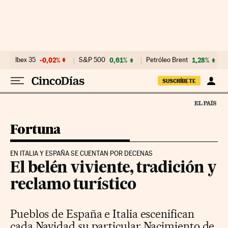
Ir al contenido
Ibex 35
-0,02%
S&P 500
0,61%
Petróleo Brent
1,28%
SUSCRÍBETE
Fortuna
EN ITALIA Y ESPAÑA SE CUENTAN POR DECENAS
El belén viviente, tradición y
reclamo turístico
Pueblos de España e Italia escenifican
cada Navidad su particular Nacimiento de