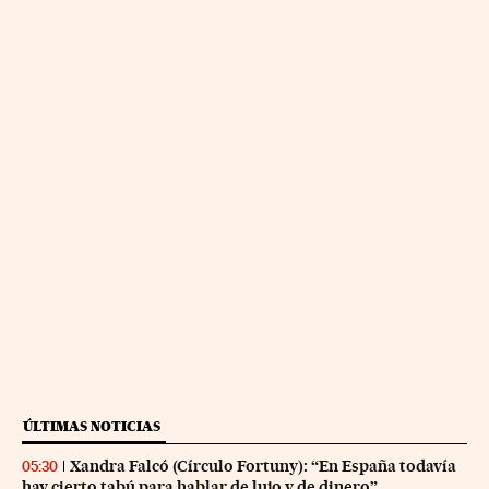
ÚLTIMAS NOTICIAS
Xandra Falcó (Círculo Fortuny): “En España todavía
05:30
hay cierto tabú para hablar de lujo y de dinero”