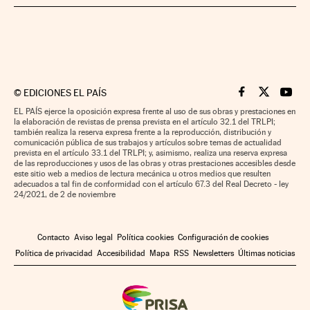
©
EDICIONES EL PAÍS
Cinco Días en F
Cinco Días e
Cinco 
EL PAÍS ejerce la oposición expresa frente al uso de sus obras y prestaciones en
la elaboración de revistas de prensa prevista en el artículo 32.1 del TRLPI;
también realiza la reserva expresa frente a la reproducción, distribución y
comunicación pública de sus trabajos y artículos sobre temas de actualidad
prevista en el artículo 33.1 del TRLPI; y, asimismo, realiza una reserva expresa
de las reproducciones y usos de las obras y otras prestaciones accesibles desde
este sitio web a medios de lectura mecánica u otros medios que resulten
adecuados a tal fin de conformidad con el artículo 67.3 del Real Decreto - ley
24/2021, de 2 de noviembre
Contacto
Aviso legal
Política cookies
Configuración de cookies
Política de privacidad
Accesibilidad
Mapa
RSS
Newsletters
Últimas noticias