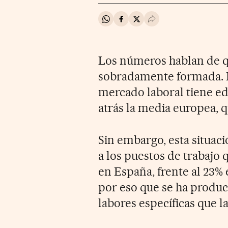
Compartir en Whatsapp
Compartir en Facebook
Compartir en Twitter
Desplegar Redes Soci
Los números hablan de q
sobradamente formada. H
mercado laboral tiene ed
atrás la media europea, q
Sin embargo, esta situac
a los puestos de trabajo
en España, frente al 23% 
por eso que se ha produci
labores específicas que l