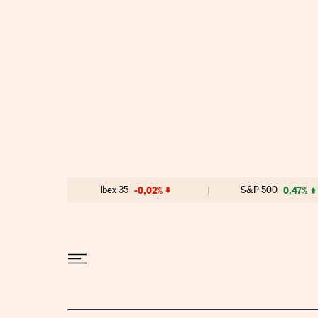
Ir al contenido
Ibex 35
-0,02%
S&P 500
0,47%