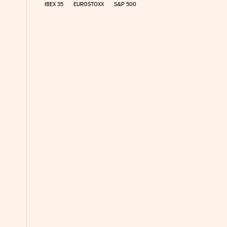
IBEX 35
EUROSTOXX
S&P 500