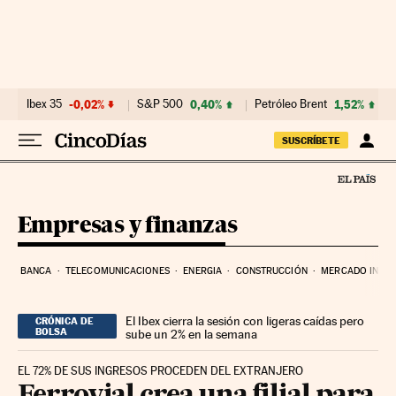
Ir al contenido
Ibex 35
-0,02%
S&P 500
0,40%
Petróleo Brent
1,52%
SUSCRÍBETE
Empresas y finanzas
BANCA
TELECOMUNICACIONES
ENERGIA
CONSTRUCCIÓN
MERCADO INMOB
El Ibex cierra la sesión con ligeras caídas pero
CRÓNICA DE
BOLSA
sube un 2% en la semana
EL 72% DE SUS INGRESOS PROCEDEN DEL EXTRANJERO