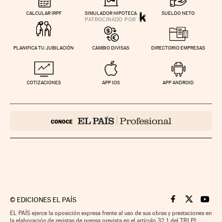
CALCULAR IRPF
SIMULADOR HIPOTECA
SUELDO NETO
PLANIFICA TU JUBILACIÓN
CAMBIO DIVISAS
DIRECTORIO EMPRESAS
COTIZACIONES
APP IOS
APP ANDROID
©
EDICIONES EL PAÍS
Cinco Días en F
Cinco Días e
Cinco 
EL PAÍS ejerce la oposición expresa frente al uso de sus obras y prestaciones en
la elaboración de revistas de prensa prevista en el artículo 32.1 del TRLPI;