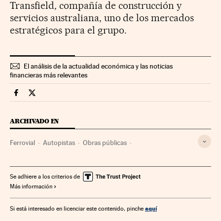
Transfield, compañía de construcción y
servicios australiana, uno de los mercados
estratégicos para el grupo.
El análisis de la actualidad económica y las noticias
financieras más relevantes
Companias Cinco Días en Facebook
Companias Cinco Días en Twitter
ARCHIVADO EN
Ferrovial
Autopistas
Obras públicas
Transporte carretera
Empresas
Economía
Urbanismo
Transporte
Se adhiere a los criterios de
Más información
aquí
Si está interesado en licenciar este contenido, pinche