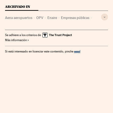
ARCHIVADO EN
Aena aeropuertos
OPV
Enaire
Empresas públicas
Operaciones bursátiles
Sector público
Bolsa
Mercados financieros
Empresas
Economía
Se adhiere a los criterios de
Más información
Administración Estado
Finanzas
Administración pública
Aeropuertos
Transporte aéreo
aquí
Si está interesado en licenciar este contenido, pinche
Transporte