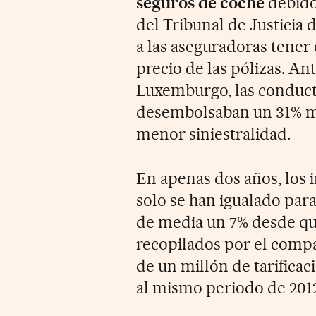
seguros de coche
debido 
del Tribunal de Justicia
a las aseguradoras tener e
precio de las pólizas. An
Luxemburgo, las conduct
desembolsaban un 31% me
menor siniestralidad.
En apenas dos años, los 
solo se han igualado par
de media un 7% desde qu
recopilados por el com
de un millón de tarificac
al mismo periodo de 2012