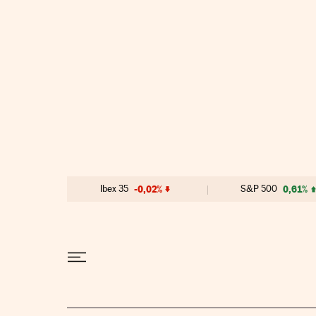
Ir al contenido
Ibex 35
-0,02%
S&P 500
0,61%