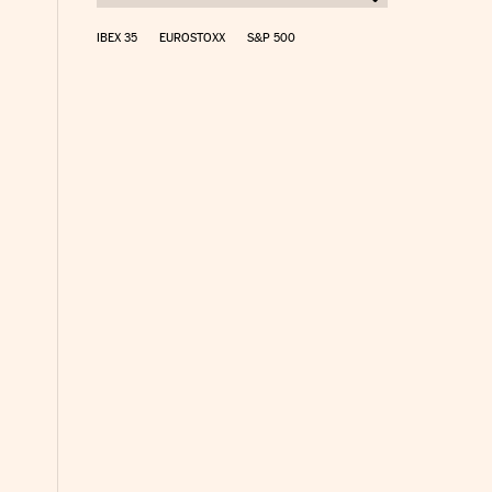
IBEX 35
EUROSTOXX
S&P 500