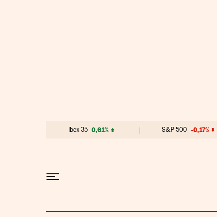
Ir al contenido
Ibex 35
0,61%
S&P 500
-0,17%