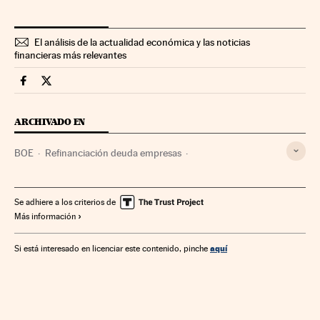
El análisis de la actualidad económica y las noticias
financieras más relevantes
Companias Cinco Días en Facebook
Companias Cinco Días en Twitter
ARCHIVADO EN
BOE
Refinanciación deuda empresas
Publicaciones oficiales
Legislación española
Endeudamiento empresarial
Empresas
Economía
Se adhiere a los criterios de
Más información
Legislación
Administración pública
Justicia
aquí
Si está interesado en licenciar este contenido, pinche