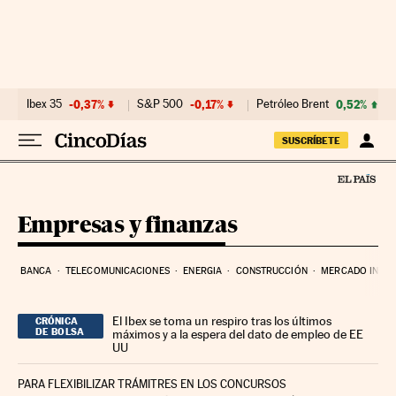
Ir al contenido
Ibex 35
-0,37%
S&P 500
-0,17%
Petróleo Brent
0,52%
SUSCRÍBETE
Empresas y finanzas
BANCA
TELECOMUNICACIONES
ENERGIA
CONSTRUCCIÓN
MERCADO INMOB
El Ibex se toma un respiro tras los últimos
CRÓNICA
DE BOLSA
máximos y a la espera del dato de empleo de EE
UU
PARA FLEXIBILIZAR TRÁMITRES EN LOS CONCURSOS