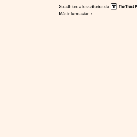
Se adhiere a los criterios de
Comunicaciones
Finanzas
Comercio
Más información