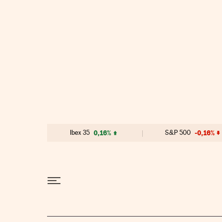
Ir al contenido
Ibex 35
0,16%
S&P 500
-0,16%