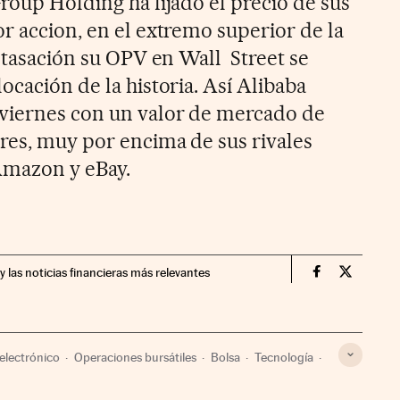
roup Holding ha fijado el precio de sus
r accion, en el extremo superior de la
a tasación su OPV en Wall Street se
ocación de la historia. Así Alibaba
 viernes con un valor de mercado de
ares, muy por encima de sus rivales
mazon y eBay.
y las noticias financieras más relevantes
Companias Ci
Compania
electrónico
Operaciones bursátiles
Bolsa
Tecnología
ros
Economía
Telecomunicaciones
Ciencia