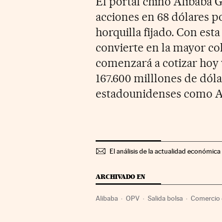
El portal chino Alibaba G
acciones en 68 dólares po
horquilla fijado. Con est
convierte en la mayor col
comenzará a cotizar hoy
167.600 milllones de dól
estadounidenses como A
El análisis de la actualidad económica 
ARCHIVADO EN
Alibaba
OPV
Salida bolsa
Comercio 
Internet
Empresas
Mercados financie