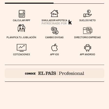
CALCULAR IRPF
SIMULADOR HIPOTECA
SUELDO NETO
PLANIFICA TU JUBILACIÓN
CAMBIO DIVISAS
DIRECTORIO EMPRESAS
COTIZACIONES
APP IOS
APP ANDROID