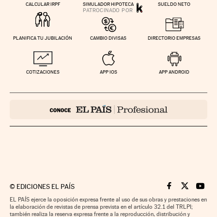
CALCULAR IRPF
SIMULADOR HIPOTECA
SUELDO NETO
PLANIFICA TU JUBILACIÓN
CAMBIO DIVISAS
DIRECTORIO EMPRESAS
COTIZACIONES
APP IOS
APP ANDROID
©
EDICIONES EL PAÍS
Cinco Días en F
Cinco Días e
Cinco 
EL PAÍS ejerce la oposición expresa frente al uso de sus obras y prestaciones en
la elaboración de revistas de prensa prevista en el artículo 32.1 del TRLPI;
también realiza la reserva expresa frente a la reproducción, distribución y