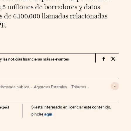
,5 millones de borradores y datos
ás de 6.100.000 llamadas relacionadas
PF.
y las noticias financieras más relevantes
Economia Cin
Economia
Hacienda pública
Agencias Estatales
Tributos
ración Estado
Finanzas
Administración pública
Si está interesado en licenciar este contenido,
aquí
pinche