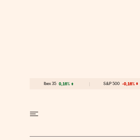
Ir al contenido
Ibex 35
0,16%
S&P 500
-0,16%