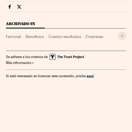
Companias Cinco Días en Facebook
Companias Cinco Días en Twitter
ARCHIVADO EN
Ferrovial
Beneficios
Cuenta resultados
Empresas
Economía
Se adhiere a los criterios de
Más información
aquí
Si está interesado en licenciar este contenido, pinche