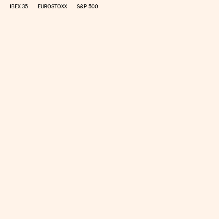
IBEX 35
EUROSTOXX
S&P 500
CALCULAR IRPF
SIMULADOR HIPOTECA
SUELDO NETO
PLANIFICA TU JUBILACIÓN
CAMBIO DIVISAS
DIRECTORIO EMPRESAS