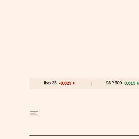
Ir al contenido
Ibex 35
-0,02%
S&P 500
0,61%