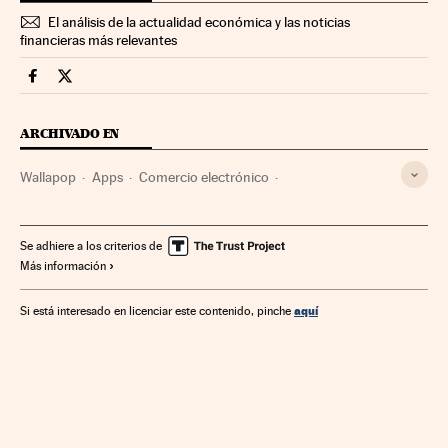
El análisis de la actualidad económica y las noticias
financieras más relevantes
Companias Cinco Días en Facebook
Companias Cinco Días en Twitter
ARCHIVADO EN
Wallapop
Apps
Comercio electrónico
Aplicaciones informáticas
Telefonía móvil multimedia
Internet
Software
Empresas
Telefonía móvil
Se adhiere a los criterios de
Más información
Informática
Economía
Telefonía
Telecomunicaciones
Comunicaciones
Industria
Comercio
aquí
Si está interesado en licenciar este contenido, pinche
Tecnologías movilidad
Tecnología
Ciencia