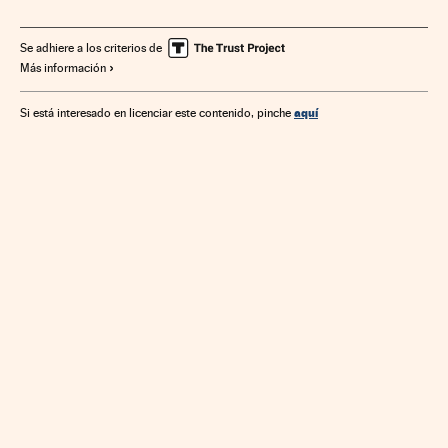
Endeudamiento empresarial
Empresas
Finanzas públicas
Finanzas
Política económica
Se adhiere a los criterios de
Más información
Economía
aquí
Si está interesado en licenciar este contenido, pinche