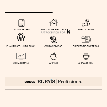
CALCULAR IRPF
SIMULADOR HIPOTECA
SUELDO NETO
PLANIFICA TU JUBILACIÓN
CAMBIO DIVISAS
DIRECTORIO EMPRESAS
COTIZACIONES
APP IOS
APP ANDROID