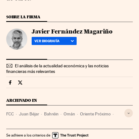
SOBRE LA FIRMA
Javier Fernández Magariño
VER BIOGRAFÍA
El análisis de la actualidad económica y las noticias
financieras más relevantes
Companias Cinco Días en Facebook
Companias Cinco Días en Twitter
ARCHIVADO EN
FCC
Juan Béjar
Bahréin
Omán
Oriente Próximo
Construcción
Empresas
Asia
Economía
Industria
Se adhiere a los criterios de