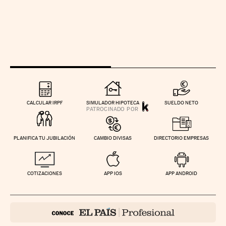
CALCULAR IRPF
SIMULADOR HIPOTECA
SUELDO NETO
PLANIFICA TU JUBILACIÓN
CAMBIO DIVISAS
DIRECTORIO EMPRESAS
COTIZACIONES
APP IOS
APP ANDROID