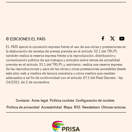
©
EDICIONES EL PAÍS
Cinco Días en F
Cinco Días e
Cinco 
EL PAÍS ejerce la oposición expresa frente al uso de sus obras y prestaciones en
la elaboración de revistas de prensa prevista en el artículo 32.1 del TRLPI;
también realiza la reserva expresa frente a la reproducción, distribución y
comunicación pública de sus trabajos y artículos sobre temas de actualidad
prevista en el artículo 33.1 del TRLPI; y, asimismo, realiza una reserva expresa
de las reproducciones y usos de las obras y otras prestaciones accesibles desde
este sitio web a medios de lectura mecánica u otros medios que resulten
adecuados a tal fin de conformidad con el artículo 67.3 del Real Decreto - ley
24/2021, de 2 de noviembre
Contacto
Aviso legal
Política cookies
Configuración de cookies
Política de privacidad
Accesibilidad
Mapa
RSS
Newsletters
Últimas noticias