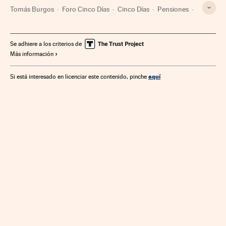
Tomás Burgos
Foro Cinco Días
Cinco Días
Pensiones
Prisa Noticias
Prensa económica
Empleo
Prestaciones
Grupo Prisa
Prensa
Seguridad Social
Se adhiere a los criterios de
Más información
Grupo comunicación
Economía
Política laboral
Medios comunicación
Trabajo
Comunicación
aquí
Si está interesado en licenciar este contenido, pinche