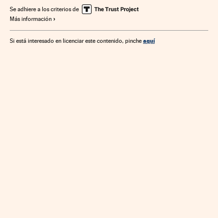
Cuenta resultados
Empresas
Telecomunicaciones
Se adhiere a los criterios de
Más información
Economía
aquí
Si está interesado en licenciar este contenido, pinche