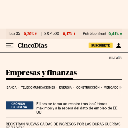
Ir al contenido
Ibex 35
-0,29%
S&P 500
-0,17%
Petróleo Brent
0,41%
SUSCRÍBETE
Empresas y finanzas
BANCA
TELECOMUNICACIONES
ENERGIA
CONSTRUCCIÓN
MERCADO INMOB
El Ibex se toma un respiro tras los últimos
CRÓNICA
DE BOLSA
máximos y a la espera del dato de empleo de EE
UU
REGISTRAN NUEVAS CAÍDAS DE INGRESOS POR LAS DURAS GUERRAS