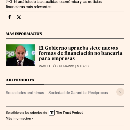
El análisis de la actualidad económica y las noticias
financieras más relevantes
Economia Cinco Días en Facebook
Economia Cinco Días en Twitter
MÁS INFORMACIÓN
El Gobierno aprueba siete nuevas
formas de financiación no bancaria
para empresas
RAQUEL DÍAZ GUIJARRO
| MADRID
ARCHIVADO EN
Sociedades anónimas
Sociedad de Garantias Reciprocas
Pymes
Financiación
Crédito empresas
Créditos
Servicios bancarios
Banca
Finanzas
Empresas
Se adhiere a los criterios de
Más información
Economía