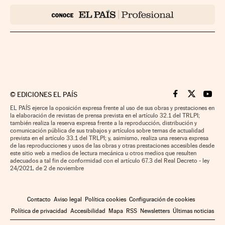
©
EDICIONES EL PAÍS
Cinco Días en F
Cinco Días e
Cinco 
EL PAÍS ejerce la oposición expresa frente al uso de sus obras y prestaciones en
la elaboración de revistas de prensa prevista en el artículo 32.1 del TRLPI;
también realiza la reserva expresa frente a la reproducción, distribución y
comunicación pública de sus trabajos y artículos sobre temas de actualidad
prevista en el artículo 33.1 del TRLPI; y, asimismo, realiza una reserva expresa
de las reproducciones y usos de las obras y otras prestaciones accesibles desde
este sitio web a medios de lectura mecánica u otros medios que resulten
adecuados a tal fin de conformidad con el artículo 67.3 del Real Decreto - ley
24/2021, de 2 de noviembre
Contacto
Aviso legal
Política cookies
Configuración de cookies
Política de privacidad
Accesibilidad
Mapa
RSS
Newsletters
Últimas noticias