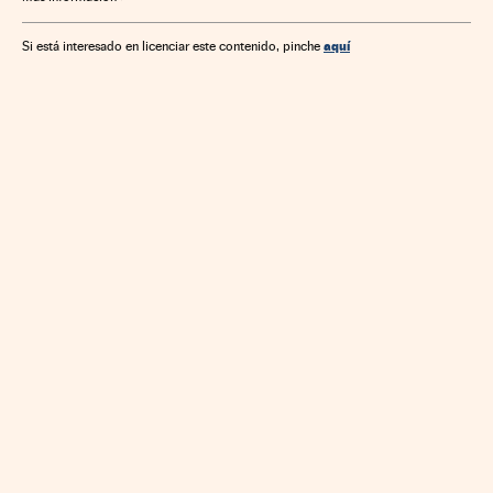
Servicios bancarios
Banca
Finanzas
aquí
Si está interesado en licenciar este contenido, pinche