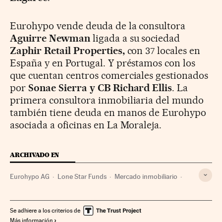
Eurohypo vende deuda de la consultora
Aguirre Newman
ligada a su sociedad
Zaphir Retail Properties,
con 37 locales en
España y en Portugal. Y préstamos con los
que cuentan centros comerciales gestionados
por
Sonae Sierra y CB Richard Ellis
. La
primera consultora inmobiliaria del mundo
también tiene deuda en manos de Eurohypo
asociada a oficinas en La Moraleja.
ARCHIVADO EN
Eurohypo AG
Lone Star Funds
Mercado inmobiliario
Bancos
Vivienda
Fondos inversión
Empresas
Créditos
Mercados financieros
Economía
Urbanismo
Se adhiere a los criterios de
Más información