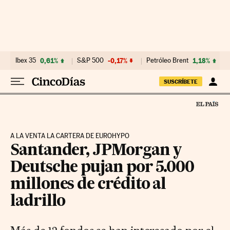
Ir al contenido
Ibex 35
0,61%
S&P 500
-0,17%
Petróleo Brent
1,18%
SUSCRÍBETE
A LA VENTA LA CARTERA DE EUROHYPO
Santander, JPMorgan y
Deutsche pujan por 5.000
millones de crédito al
ladrillo