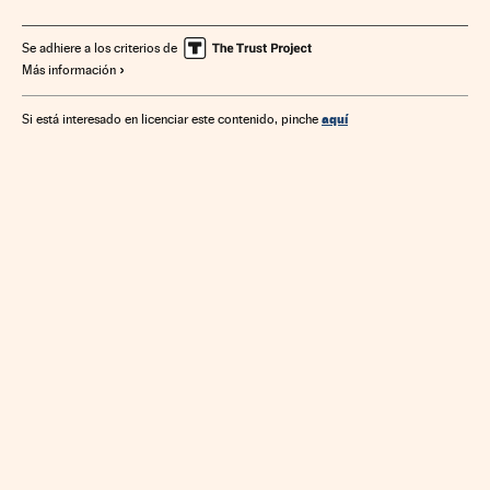
Legislación española
Economía
Legislación
Sociedad
Justicia
Se adhiere a los criterios de
Más información
aquí
Si está interesado en licenciar este contenido, pinche