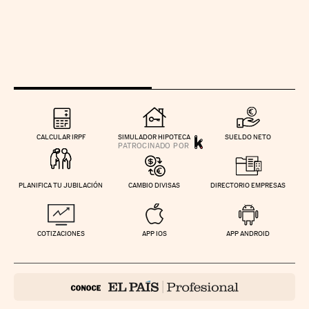
CALCULAR IRPF
SIMULADOR HIPOTECA
SUELDO NETO
PLANIFICA TU JUBILACIÓN
CAMBIO DIVISAS
DIRECTORIO EMPRESAS
COTIZACIONES
APP IOS
APP ANDROID