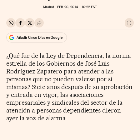
Madrid -
FEB
20, 2014 - 10:22
EST
Compartir en Whatsapp
Compartir en Facebook
Compartir en Twitter
Desplegar Redes Sociales
Ir a 
Añadir Cinco Días en Google
¿Qué fue de la Ley de Dependencia, la norma
estrella de los Gobiernos de José Luis
Rodríguez Zapatero para atender a las
personas que no pueden valerse por sí
mismas? Siete años después de su aprobación
y entrada en vigor, las asociaciones
empresariales y sindicales del sector de la
atención a personas dependientes dieron
ayer la voz de alarma.