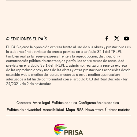
©
EDICIONES EL PAÍS
Cinco Días en F
Cinco Días e
Cinco 
EL PAÍS ejerce la oposición expresa frente al uso de sus obras y prestaciones en
la elaboración de revistas de prensa prevista en el artículo 32.1 del TRLPI;
también realiza la reserva expresa frente a la reproducción, distribución y
comunicación pública de sus trabajos y artículos sobre temas de actualidad
prevista en el artículo 33.1 del TRLPI; y, asimismo, realiza una reserva expresa
de las reproducciones y usos de las obras y otras prestaciones accesibles desde
este sitio web a medios de lectura mecánica u otros medios que resulten
adecuados a tal fin de conformidad con el artículo 67.3 del Real Decreto - ley
24/2021, de 2 de noviembre
Contacto
Aviso legal
Política cookies
Configuración de cookies
Política de privacidad
Accesibilidad
Mapa
RSS
Newsletters
Últimas noticias