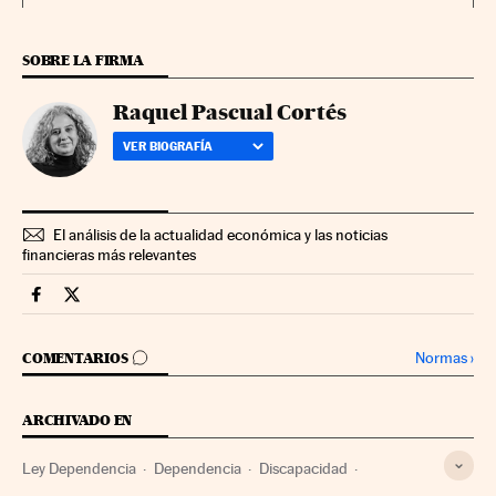
SOBRE LA FIRMA
Raquel Pascual Cortés
VER BIOGRAFÍA
El análisis de la actualidad económica y las noticias
financieras más relevantes
Economia Cinco Días en Facebook
Economia Cinco Días en Twitter
IR A LOS COMENTARIOS
Normas
›
COMENTARIOS
ARCHIVADO EN
Ley Dependencia
Dependencia
Discapacidad