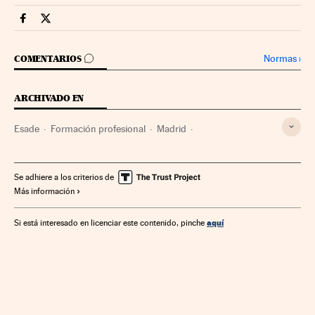
Companias Cinco Días en Facebook
Companias Cinco Días en Twitter
IR A LOS COMENTARIOS
Normas
›
COMENTARIOS
ARCHIVADO EN
Esade
Formación profesional
Madrid
Enseñanza general
Comunidad de Madrid
Empresas
Latinoamérica
España
Sistema educativo
Economía
Se adhiere a los criterios de
Más información
América
Derecho
Justicia
Escuelas de negocios
Centros educativos
Educación
aquí
Si está interesado en licenciar este contenido, pinche