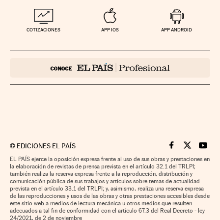
COTIZACIONES
APP IOS
APP ANDROID
©
EDICIONES EL PAÍS
Cinco Días en F
Cinco Días e
Cinco 
EL PAÍS ejerce la oposición expresa frente al uso de sus obras y prestaciones en
la elaboración de revistas de prensa prevista en el artículo 32.1 del TRLPI;
también realiza la reserva expresa frente a la reproducción, distribución y
comunicación pública de sus trabajos y artículos sobre temas de actualidad
prevista en el artículo 33.1 del TRLPI; y, asimismo, realiza una reserva expresa
de las reproducciones y usos de las obras y otras prestaciones accesibles desde
este sitio web a medios de lectura mecánica u otros medios que resulten
adecuados a tal fin de conformidad con el artículo 67.3 del Real Decreto - ley
24/2021, de 2 de noviembre