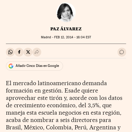
PAZ ÁLVAREZ
Madrid -
FEB
12, 2014 - 16:04
EST
Compartir en Whatsapp
Compartir en Facebook
Compartir en Twitter
Desplegar Redes Sociales
Ir a 
Añadir Cinco Días en Google
El mercado latinoamericano demanda
formación en gestión. Esade quiere
aprovechar este tirón y, acorde con los datos
de crecimiento económico, del 3,5%, que
maneja esta escuela negocios en esta región,
acaba de nombrar a seis directores para
Brasil, México, Colombia, Perú, Argentina y