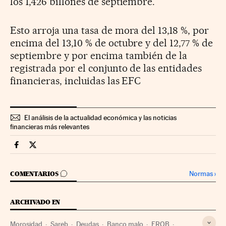
los 1,426 billones de septiembre.
Esto arroja una tasa de mora del 13,18 %, por
encima del 13,10 % de octubre y del 12,77 % de
septiembre y por encima también de la
registrada por el conjunto de las entidades
financieras, incluidas las EFC
El análisis de la actualidad económica y las noticias
financieras más relevantes
Mercados Financieros Cinco Días en Facebook
Mercados Financieros Cinco Días en Twitter
IR A LOS COMENTARIOS
Normas
›
COMENTARIOS
ARCHIVADO EN
Morosidad
Sareb
Deudas
Banco malo
FROB