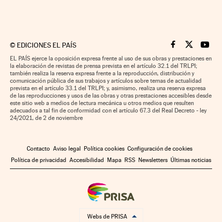
©
EDICIONES EL PAÍS
Cinco Días en F
Cinco Días e
Cinco 
EL PAÍS ejerce la oposición expresa frente al uso de sus obras y prestaciones en
la elaboración de revistas de prensa prevista en el artículo 32.1 del TRLPI;
también realiza la reserva expresa frente a la reproducción, distribución y
comunicación pública de sus trabajos y artículos sobre temas de actualidad
prevista en el artículo 33.1 del TRLPI; y, asimismo, realiza una reserva expresa
de las reproducciones y usos de las obras y otras prestaciones accesibles desde
este sitio web a medios de lectura mecánica u otros medios que resulten
adecuados a tal fin de conformidad con el artículo 67.3 del Real Decreto - ley
24/2021, de 2 de noviembre
Contacto
Aviso legal
Política cookies
Configuración de cookies
Política de privacidad
Accesibilidad
Mapa
RSS
Newsletters
Últimas noticias
Webs de PRISA