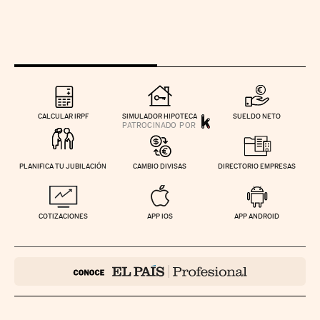
CALCULAR IRPF
SIMULADOR HIPOTECA
SUELDO NETO
PLANIFICA TU JUBILACIÓN
CAMBIO DIVISAS
DIRECTORIO EMPRESAS
COTIZACIONES
APP IOS
APP ANDROID