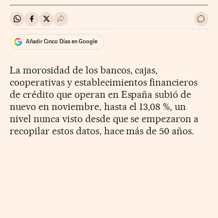
Compartir en Whatsapp
Compartir en Facebook
Compartir en Twitter
Desplegar Redes Sociales
Ir a 
Añadir Cinco Días en Google
La morosidad de los bancos, cajas,
cooperativas y establecimientos financieros
de crédito que operan en España subió de
nuevo en noviembre, hasta el 13,08 %, un
nivel nunca visto desde que se empezaron a
recopilar estos datos, hace más de 50 años.