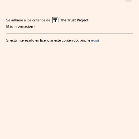
Crisis financiera
Reestructuración bancaria
Organismos financieros
Empresas
Política bancaria
Se adhiere a los criterios de
Más información
Economía
Banca
Mercados financieros
Finanzas
aquí
Si está interesado en licenciar este contenido, pinche