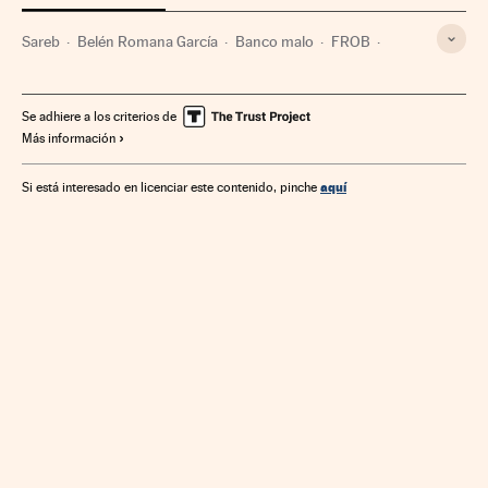
Sareb
Belén Romana García
Banco malo
FROB
Crisis financiera
Reestructuración bancaria
Organismos financieros
Política bancaria
Banca
Se adhiere a los criterios de
Más información
Mercados financieros
Finanzas
aquí
Si está interesado en licenciar este contenido, pinche