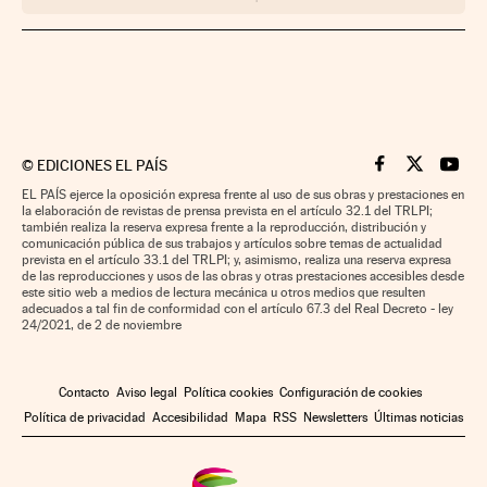
©
EDICIONES EL PAÍS
Cinco Días en F
Cinco Días e
Cinco 
EL PAÍS ejerce la oposición expresa frente al uso de sus obras y prestaciones en
la elaboración de revistas de prensa prevista en el artículo 32.1 del TRLPI;
también realiza la reserva expresa frente a la reproducción, distribución y
comunicación pública de sus trabajos y artículos sobre temas de actualidad
prevista en el artículo 33.1 del TRLPI; y, asimismo, realiza una reserva expresa
de las reproducciones y usos de las obras y otras prestaciones accesibles desde
este sitio web a medios de lectura mecánica u otros medios que resulten
adecuados a tal fin de conformidad con el artículo 67.3 del Real Decreto - ley
24/2021, de 2 de noviembre
Contacto
Aviso legal
Política cookies
Configuración de cookies
Política de privacidad
Accesibilidad
Mapa
RSS
Newsletters
Últimas noticias