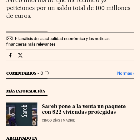
Sareb informa de que ha recibido ya
peticiones por un saldo total de 100 millones
de euros.
El análisis de la actualidad económica y las noticias
financieras más relevantes
Mercados Financieros Cinco Días en Facebook
Mercados Financieros Cinco Días en Twitter
IR A LOS COMENTARIOS
Normas
›
COMENTARIOS
0
MÁS INFORMACIÓN
Sareb pone a la venta un paquete
con 822 viviendas protegidas
CINCO DÍAS
| MADRID
ARCHIVADO EN