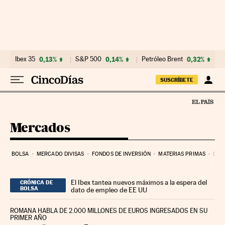
Ir al contenido
Ibex 35
0,13%
S&P 500
0,14%
Petróleo Brent
0,32%
SUSCRÍBETE
Mercados
BOLSA
MERCADO DIVISAS
FONDOS DE INVERSIÓN
MATERIAS PRIMAS
DEU
El Ibex tantea nuevos máximos a la espera del
CRÓNICA DE
BOLSA
dato de empleo de EE UU
ROMANA HABLA DE 2.000 MILLONES DE EUROS INGRESADOS EN SU
PRIMER AÑO