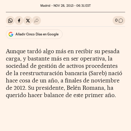
Madrid -
NOV
28, 2013 - 06:31
EST
0
Compartir en Whatsapp
Compartir en Facebook
Compartir en Twitter
Desplegar Redes Sociales
Ir a l
Añadir Cinco Días en Google
Aunque tardó algo más en recibir su pesada
carga, y bastante más en ser operativa, la
sociedad de gestión de activos procedentes
de la reestructuración bancaria (Sareb) nació
hace cosa de un año, a finales de noviembre
de 2012. Su presidente, Belén Romana, ha
querido hacer balance de este primer año.