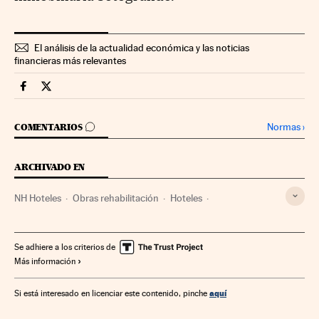
El análisis de la actualidad económica y las noticias
financieras más relevantes
Companias Cinco Días en Facebook
Companias Cinco Días en Twitter
IR A LOS COMENTARIOS
Normas
›
COMENTARIOS
ARCHIVADO EN
NH Hoteles
Obras rehabilitación
Hoteles
Alojamientos
Empresas
Obras públicas
Economía
Turismo
Urbanismo
Finanzas
Se adhiere a los criterios de
Más información
aquí
Si está interesado en licenciar este contenido, pinche