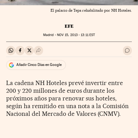
El palacio de Tepa rehabilitado por NH Hoteles.
EFE
Madrid -
NOV
15, 2013 - 13:11
EST
Compartir en Whatsapp
Compartir en Facebook
Compartir en Twitter
Desplegar Redes Sociales
Ir a 
Añadir Cinco Días en Google
La cadena NH Hoteles prevé invertir entre
200 y 220 millones de euros durante los
próximos años para renovar sus hoteles,
según ha remitido en una nota a la Comisión
Nacional del Mercado de Valores (CNMV).