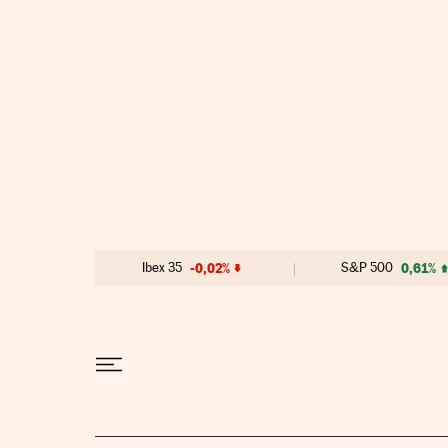
Ir al contenido
Ibex 35
-0,02%
S&P 500
0,61%