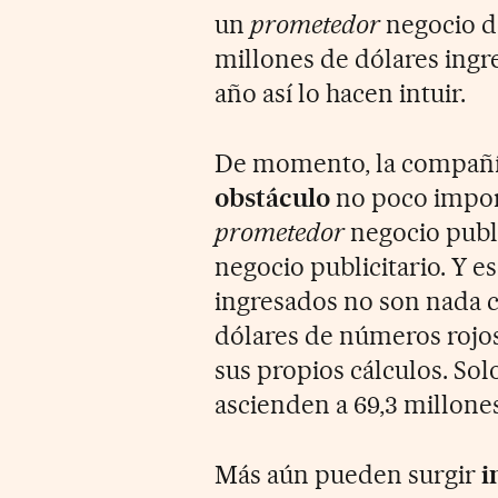
un
prometedor
negocio de
millones de dólares ingr
año así lo hacen intuir.
De momento, la compañí
obstáculo
no poco import
prometedor
negocio publi
negocio publicitario. Y e
ingresados no son nada 
dólares de números rojo
sus propios cálculos. Sol
ascienden a 69,3 millones
Más aún pueden surgir
i