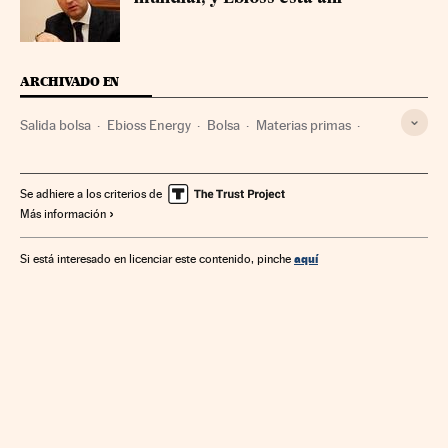
ARCHIVADO EN
Salida bolsa
Ebioss Energy
Bolsa
Materias primas
Empresas
Mercados financieros
Economía
Industria
Relaciones exteriores
Finanzas
BME Growth
Se adhiere a los criterios de
Más información
aquí
Si está interesado en licenciar este contenido, pinche