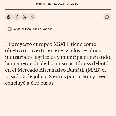
Madrid -
SEP
19, 2013 - 04:15
EDT
Compartir en Whatsapp
Compartir en Facebook
Compartir en Twitter
Desplegar Redes Sociales
Ir a 
Añadir Cinco Días en Google
El proyecto europeo XGATE tiene como
objetivo convertir en energía los residuos
industriales, agrícolas y municipales evitando
la incineración de los mismos. Ebioss debutó
en el Mercado Alternativo Bursátil (MAB) el
pasado 5 de julio a 8 euros por acción y ayer
concluyó a 8,75 euros.