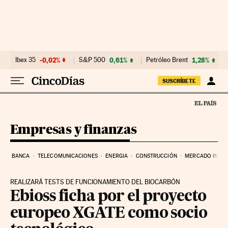
Ir al contenido
Ibex 35
-0,02%
S&P 500
0,61%
Petróleo Brent
1,28%
SUSCRÍBETE
Empresas y finanzas
BANCA
TELECOMUNICACIONES
ENERGIA
CONSTRUCCIÓN
MERCADO INMOB
REALIZARÁ TESTS DE FUNCIONAMIENTO DEL BIOCARBÓN
Ebioss ficha por el proyecto
europeo XGATE como socio