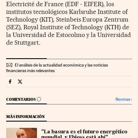
Electricité de France (EDF - EIFER), los
institutos tecnológicos Karlsruhe Institute of
Technology (KIT), Steinbeis Europa Zentrum
(SEZ), Royal Institute of Technology (KTH) de
la Universidad de Estocolmo y la Universidad
de Stuttgart.
El análisis de la actualidad económica y las noticias
financieras más relevantes
Companias Cinco Días en Facebook
Companias Cinco Días en Twitter
IR A LOS COMENTARIOS
Normas
›
COMENTARIOS
MÁS INFORMACIÓN
"La basura es el futuro energético
mundial, y Ebioss está ahí"