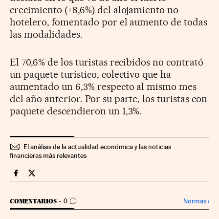
crecimiento (+8,6%) del alojamiento no
hotelero, fomentado por el aumento de todas
las modalidades.
El 70,6% de los turistas recibidos no contrató
un paquete turístico, colectivo que ha
aumentado un 6,3% respecto al mismo mes
del año anterior. Por su parte, los turistas con
paquete descendieron un 1,3%.
El análisis de la actualidad económica y las noticias
financieras más relevantes
Economia Cinco Días en Facebook
Economia Cinco Días en Twitter
IR A LOS COMENTARIOS
Normas
›
COMENTARIOS
0