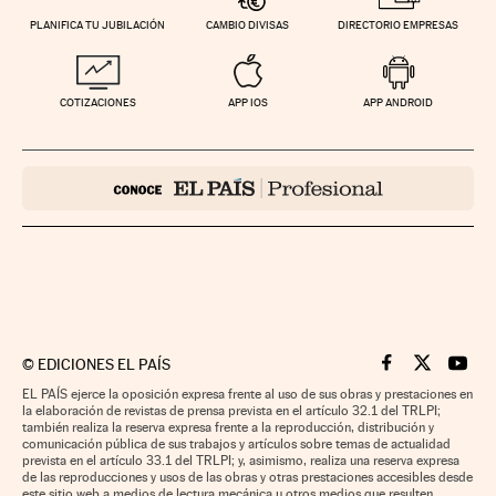
PLANIFICA TU JUBILACIÓN
CAMBIO DIVISAS
DIRECTORIO EMPRESAS
COTIZACIONES
APP IOS
APP ANDROID
©
EDICIONES EL PAÍS
Cinco Días en F
Cinco Días e
Cinco 
EL PAÍS ejerce la oposición expresa frente al uso de sus obras y prestaciones en
la elaboración de revistas de prensa prevista en el artículo 32.1 del TRLPI;
también realiza la reserva expresa frente a la reproducción, distribución y
comunicación pública de sus trabajos y artículos sobre temas de actualidad
prevista en el artículo 33.1 del TRLPI; y, asimismo, realiza una reserva expresa
de las reproducciones y usos de las obras y otras prestaciones accesibles desde
este sitio web a medios de lectura mecánica u otros medios que resulten