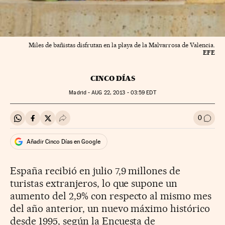
Miles de bañistas disfrutan en la playa de la Malvarrosa de Valencia.
EFE
CINCO DÍAS
Madrid -
AUG
22, 2013 - 03:59
EDT
0
Compartir en Whatsapp
Compartir en Facebook
Compartir en Twitter
Desplegar Redes Sociales
Ir a l
Añadir Cinco Días en Google
España recibió en julio 7,9 millones de
turistas extranjeros, lo que supone un
aumento del 2,9% con respecto al mismo mes
del año anterior, un nuevo máximo histórico
desde 1995, según la Encuesta de