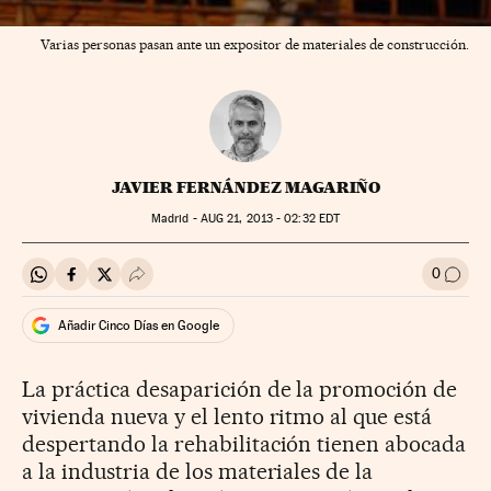
Varias personas pasan ante un expositor de materiales de construcción.
JAVIER FERNÁNDEZ MAGARIÑO
Madrid -
AUG
21, 2013 - 02:32
EDT
0
Compartir en Whatsapp
Compartir en Facebook
Compartir en Twitter
Desplegar Redes Sociales
Ir a l
Añadir Cinco Días en Google
La práctica desaparición de la promoción de
vivienda nueva y el lento ritmo al que está
despertando la rehabilitación tienen abocada
a la industria de los materiales de la