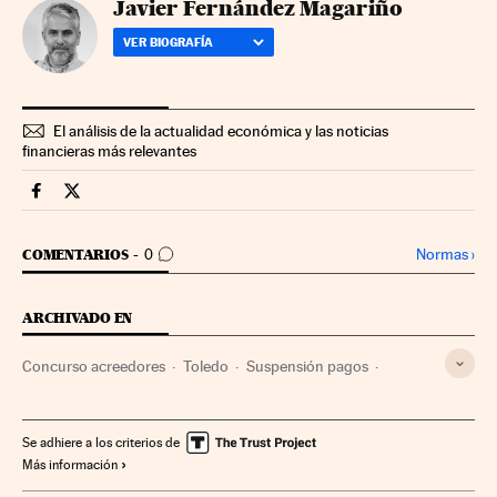
Javier Fernández Magariño
VER BIOGRAFÍA
El análisis de la actualidad económica y las noticias
financieras más relevantes
Companias Cinco Días en Facebook
Companias Cinco Días en Twitter
IR A LOS COMENTARIOS
Normas
›
COMENTARIOS
0
ARCHIVADO EN
Concurso acreedores
Toledo
Suspensión pagos
Construcción
Castilla-La Mancha
Empresas
España
Economía
Industria
Se adhiere a los criterios de
Más información