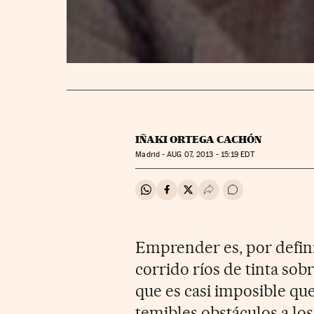
IÑAKI ORTEGA CACHÓN
Madrid -
AUG
07, 2013 - 15:19
EDT
Compartir en Whatsapp
Compartir en Facebook
Compartir en Twitter
Desplegar Redes Soci
Ir a los comentar
Emprender es, por defini
corrido ríos de tinta sob
que es casi imposible que
temibles obstáculos a lo