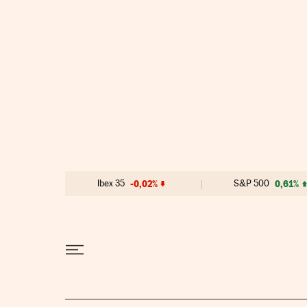
Ir al contenido
Ibex 35
-0,02%
S&P 500
0,61%