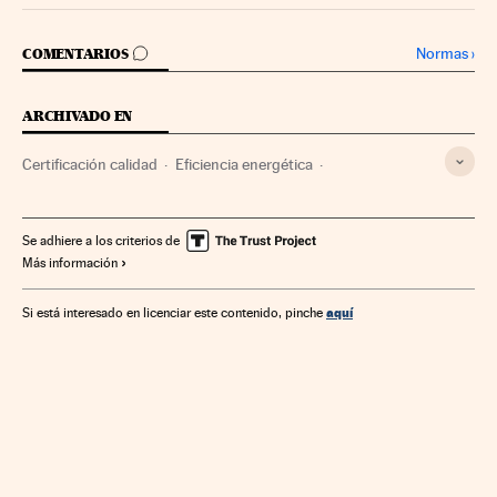
IR A LOS COMENTARIOS
Normas
›
COMENTARIOS
ARCHIVADO EN
Certificación calidad
Eficiencia energética
Mercado inmobiliario
Energías renovables
Consumo energía
Precios
Política industrial
Vivienda
Se adhiere a los criterios de
Más información
Mercado energético
Economía
Urbanismo
Industria
Fuentes energía
Comercio
Energía
aquí
Si está interesado en licenciar este contenido, pinche