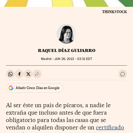
THINKSTOCK
RAQUEL DÍAZ GUIJARRO
Madrid -
JUN
26, 2013 - 03:31
EDT
Compartir en Whatsapp
Compartir en Facebook
Compartir en Twitter
Desplegar Redes Sociales
Ir a 
Añadir Cinco Días en Google
Al ser éste un país de pícaros, a nadie le
extraña que incluso antes de que fuera
obligatorio para todas las casas que se
vendan o alquilen disponer de un
certificado