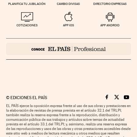
PLANIFICA TU JUBILACIÓN
CAMBIO DIVISAS
DIRECTORIO EMPRESAS
COTIZACIONES
APP IOS
APP ANDROID
©
EDICIONES EL PAÍS
Cinco Días en F
Cinco Días e
Cinco 
EL PAÍS ejerce la oposición expresa frente al uso de sus obras y prestaciones en
la elaboración de revistas de prensa prevista en el artículo 32.1 del TRLPI;
también realiza la reserva expresa frente a la reproducción, distribución y
comunicación pública de sus trabajos y artículos sobre temas de actualidad
prevista en el artículo 33.1 del TRLPI; y, asimismo, realiza una reserva expresa
de las reproducciones y usos de las obras y otras prestaciones accesibles desde
este sitio web a medios de lectura mecánica u otros medios que resulten